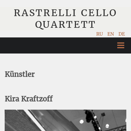
RASTRELLI CELLO
QUARTETT
RU
EN
DE
STARTSEITE
KÜNSTLER
Künstler
NÄCHSTE EVENTS
MUSIK
Kira Kraftzoff
FOTOS
VIDEO