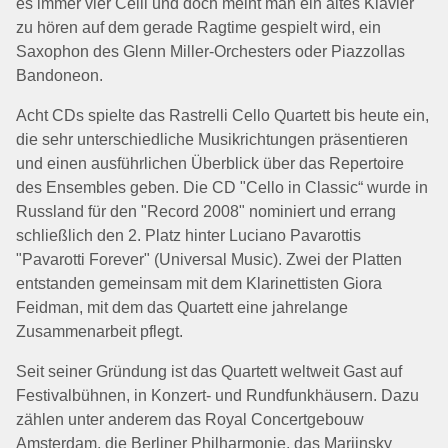
es immer vier Celli und doch meint man ein altes Klavier
zu hören auf dem gerade Ragtime gespielt wird, ein
Saxophon des Glenn Miller-Orchesters oder Piazzollas
Bandoneon.
Acht CDs spielte das Rastrelli Cello Quartett bis heute ein,
die sehr unterschiedliche Musikrichtungen präsentieren
und einen ausführlichen Überblick über das Repertoire
des Ensembles geben. Die CD "Cello in Classic“ wurde in
Russland für den "Record 2008" nominiert und errang
schließlich den 2. Platz hinter Luciano Pavarottis
"Pavarotti Forever" (Universal Music). Zwei der Platten
entstanden gemeinsam mit dem Klarinettisten Giora
Feidman, mit dem das Quartett eine jahrelange
Zusammenarbeit pflegt.
Seit seiner Gründung ist das Quartett weltweit Gast auf
Festivalbühnen, in Konzert- und Rundfunkhäusern. Dazu
zählen unter anderem das Royal Concertgebouw
Amsterdam, die Berliner Philharmonie, das Mariinsky