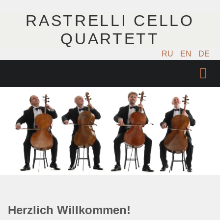
RASTRELLI CELLO
QUARTETT
RU
EN
DE
STARTSEITE
KÜNSTLER
NÄCHSTE EVENTS
MUSIK
FOTOS
Herzlich Willkommen!
VIDEO