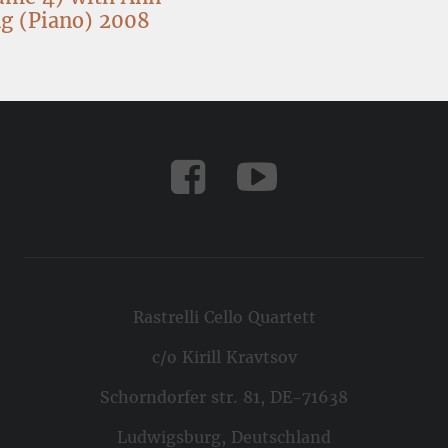
g (Piano) 2008
Rastrelli Cello Quartett
c/o Kirill Kravtsov
Schorndorfer str. 81, DE-71638
Ludwigsburg, Deutschland