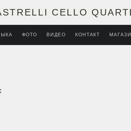
ASTRELLI CELLO QUART
ЗЫКА
ФОТО
ВИДЕО
КОНТАКТ
МАГАЗ
: